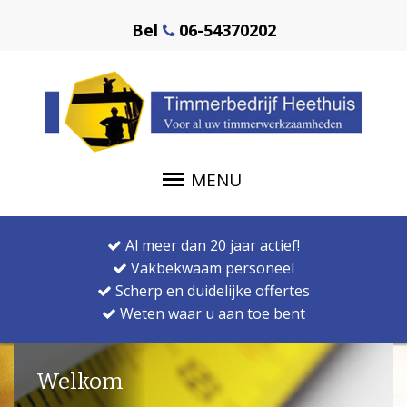
Bel
06-54370202
MENU
Al meer dan 20 jaar actief!
Vakbekwaam personeel
Scherp en duidelijke offertes
Weten waar u aan toe bent
Welkom