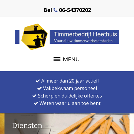
Bel
06-54370202
MENU
Al meer dan 20 jaar actief!
Vakbekwaam personeel
Scherp en duidelijke offertes
Weten waar u aan toe bent
Diensten