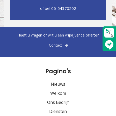
of bel
06-54370202
5
/
Heeft u vragen of wilt u een vrijblijvende offerte?
5
Contact
Pagina's
Nieuws
Welkom
Ons Bedrijf
Diensten