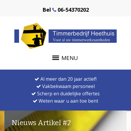
Bel
06-54370202
MENU
Al meer dan 20 jaar actief!
Vakbekwaam personeel
Scherp en duidelijke offertes
Weten waar u aan toe bent
Nieuws Artikel #2